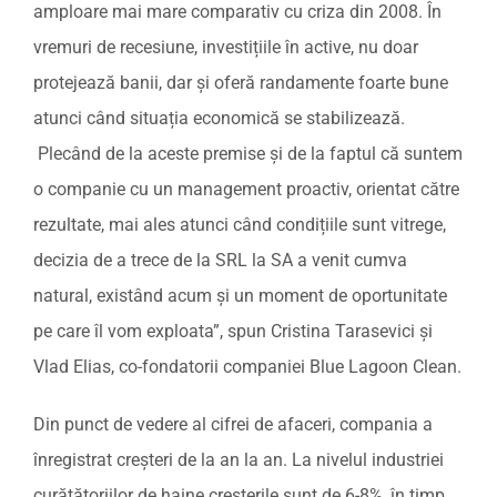
amploare mai mare comparativ cu criza din 2008. În
vremuri de recesiune, investițiile în active, nu doar
protejează banii, dar și oferă randamente foarte bune
atunci când situația economică se stabilizează.
Plecând de la aceste premise și de la faptul că suntem
o companie cu un management proactiv, orientat către
rezultate, mai ales atunci când condițiile sunt vitrege,
decizia de a trece de la SRL la SA a venit cumva
natural, existând acum și un moment de oportunitate
pe care îl vom exploata”, spun Cristina Tarasevici și
Vlad Elias, co-fondatorii companiei Blue Lagoon Clean.
Din punct de vedere al cifrei de afaceri, compania a
înregistrat creșteri de la an la an. La nivelul industriei
curățătoriilor de haine creșterile sunt de 6-8%, în timp