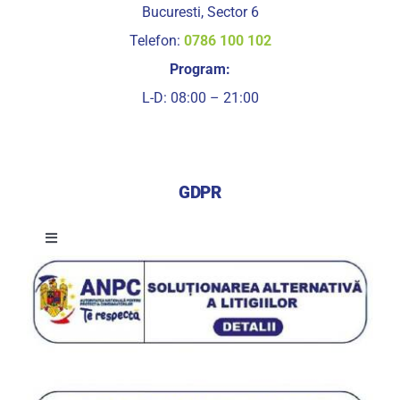
Bucuresti, Sector 6
Telefon:
0786 100 102
Program:
L-D: 08:00 – 21:00
GDPR
Toggle
Navigation
Termeni si conditii de utilizare a serviciilor
Termeni si conditii de utilizare a site-ului