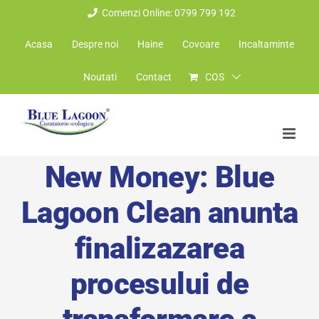
Skip
Comenzi Online: 0799 799 192
to
Acasa
Despre noi
Haine
Covoare
Incaltaminte
content
Noutati
Contact
COS
New Money: Blue
Lagoon Clean anunta
finalizazarea
procesului de