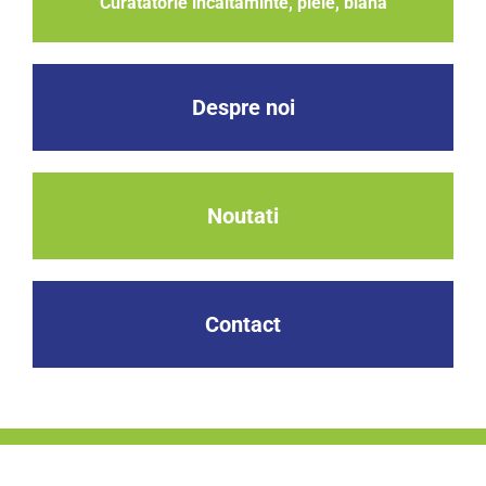
Curatatorie incaltaminte, piele, blana
Despre noi
Noutati
Contact