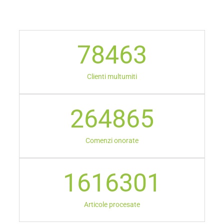
78463
Clienti multumiti
264865
Comenzi onorate
1616301
Articole procesate