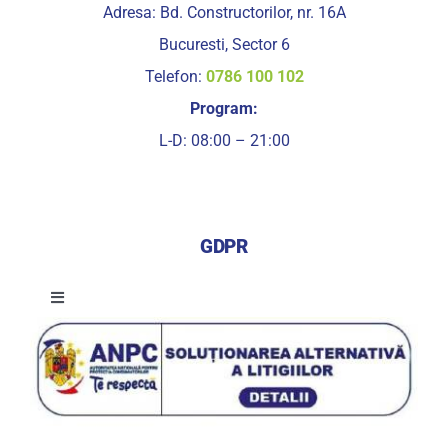
Adresa: Bd. Constructorilor, nr. 16A
Bucuresti, Sector 6
Telefon:
0786 100 102
Program:
L-D: 08:00 – 21:00
GDPR
Toggle
Navigation
Termeni si conditii de utilizare a serviciilor
Termeni si conditii de utilizare a site-ului