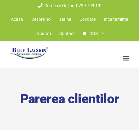
Skip
Comenzi Online: 0799 799 192
to
Acasa
Despre noi
Haine
Covoare
Incaltaminte
content
Noutati
Contact
COS
Parerea clientilor