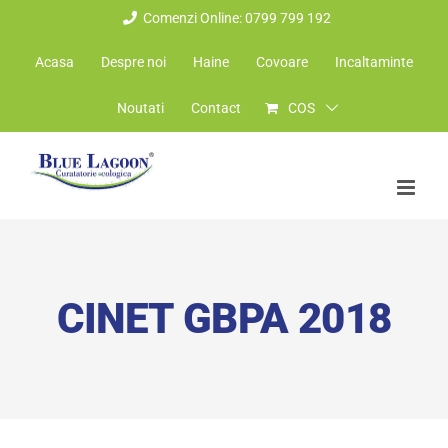
Skip
Comenzi Online: 0799 799 192
to
Acasa
Despre noi
Haine
Covoare
Incaltaminte
content
Noutati
Contact
COS
CINET GBPA 2018