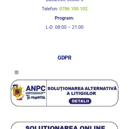
Telefon:
0786 100 102
Program:
L-D: 08:00 – 21:00
GDPR
Toggle
Navigation
Termeni si conditii de utilizare a serviciilor
Termeni si conditii de utilizare a site-ului
Procedura de utilizare a datelor personale