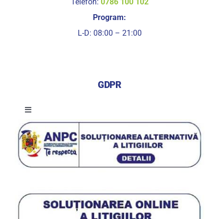
Telefon:
0786 100 102
Program:
L-D: 08:00 – 21:00
GDPR
Toggle
Navigation
Termeni si conditii de utilizare a serviciilor
Termeni si conditii de utilizare a site-ului
Procedura de utilizare a datelor personale