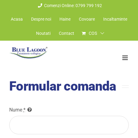
Skip
Comenzi Online: 0799 799 192
to
Acasa
Despre noi
Haine
Covoare
Incaltaminte
content
Noutati
Contact
COS
Formular comanda
Nume
*