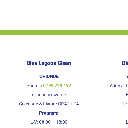
Blue Lagoon Clean
Bl
ORIUNDE
Suna la
0799 799 192
Adresa: B
si beneficiaza de
B
Colectare & Livrare GRATUITA
Te
Program:
L-V: 08:00 – 18:00
L