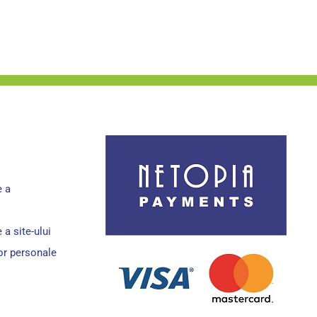
e a
 a site-ului
lor personale