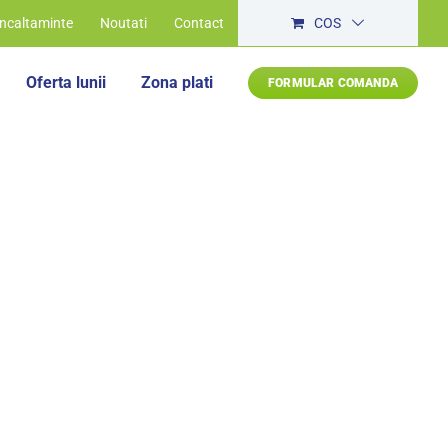
Incaltaminte
Noutati
Contact
COS
Oferta lunii
Zona plati
FORMULAR COMANDA