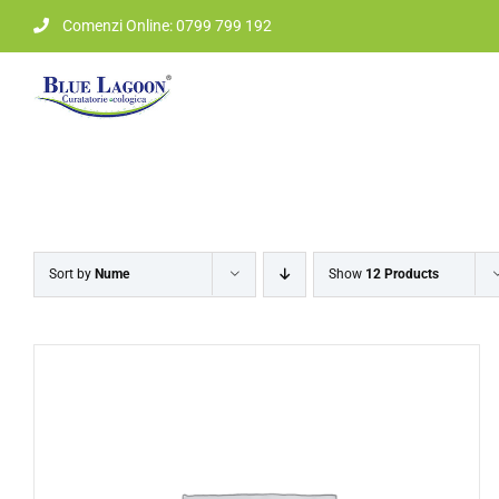
Skip
Comenzi Online: 0799 799 192
to
content
Sort by
Nume
Show
12 Products