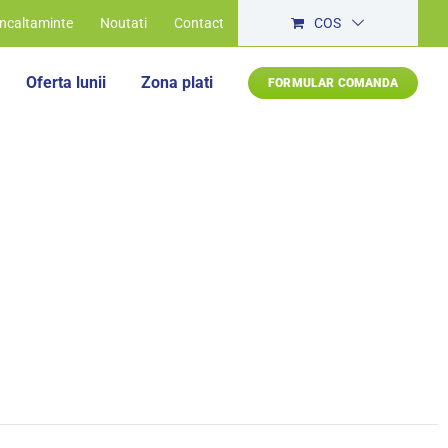
Incaltaminte
Noutati
Contact
COS
Oferta lunii
Zona plati
FORMULAR COMANDA