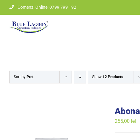
Skip
Comenzi Online: 0799 799 192
to
content
Sort by
Pret
Show
12 Products
Abona
255,00
lei