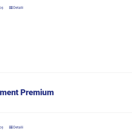
oș
Detalii
ment Premium
oș
Detalii